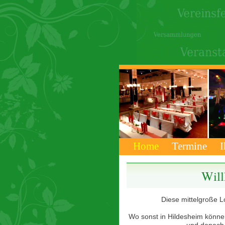
Home
Termine
I
Will
Diese mittelgroße Lo
Wo sonst in Hildesheim können