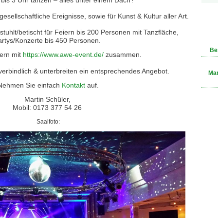
bis 3 Uhr tanzen – alles unter einem Dach?
esellschaftliche Ereignisse, sowie für Kunst & Kultur aller Art.
stuhlt/betischt für Feiern bis 200 Personen mit Tanzfläche,
artys/Konzerte bis 450 Personen.
Be
Gern mit
https://www.awe-event.de/
zusammen.
verbindlich & unterbreiten ein entsprechendes Angebot.
Mar
Nehmen Sie einfach
Kontakt
auf.
Martin Schüler,
Mobil: 0173 377 54 26
Saalfoto: